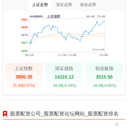
上证走势
深证走势
创业走势
上证指数
深证成指
创业板指
3900.35
14110.12
3515.56
21.92
(0.57%)
-34.08
(-0.24%)
-19.58
(-0.55%)
股票配资公司_股票配资论坛网站_股票配资排名