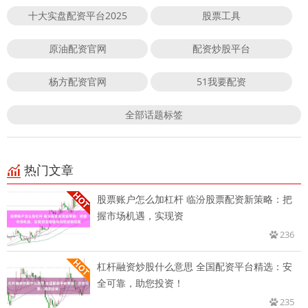
十大实盘配资平台2025
股票工具
原油配资官网
配资炒股平台
杨方配资官网
51我要配资
全部话题标签
热门文章
股票账户怎么加杠杆 临汾股票配资新策略：把
握市场机遇，实现资
236
杠杆融资炒股什么意思 全国配资平台精选：安
全可靠，助您投资！
235