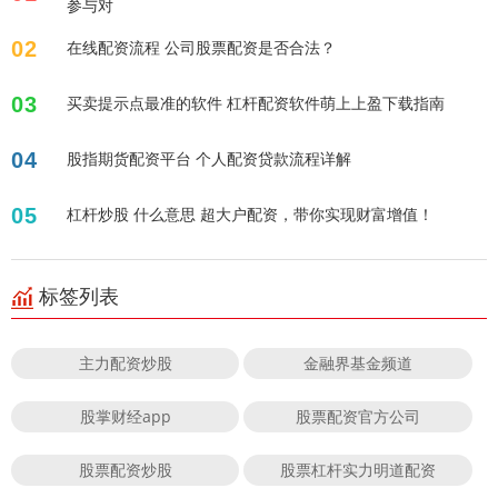
参与对
02
在线配资流程 公司股票配资是否合法？
03
买卖提示点最准的软件 杠杆配资软件萌上上盈下载指南
04
股指期货配资平台 个人配资贷款流程详解
05
杠杆炒股 什么意思 超大户配资，带你实现财富增值！
标签列表
主力配资炒股
金融界基金频道
股掌财经app
股票配资官方公司
股票配资炒股
股票杠杆实力明道配资