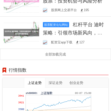
股票：投资机会与风险分析
股票网上交易平台
195
杠杆平台 迪时
股票配资论坛网站
策略：引领市场新风向，打
造企业增长新引擎的秘诀
配资宝app下载
127
全部加载完成
行情指数
上证走势
深证走势
创业走势