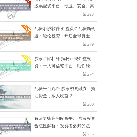
股票配资平台：专业、安全、高
293
配资炒股软件 外盘黄金配资新机
遇：轻松投资，开启全球黄金市
场
279
股票金融杠杆 揭秘正规外盘配
资：十大可信赖平台，助你稳健
投资
274
配资平台跑路 股票融资融券：撬
动资金，放大收益？
260
有证券账户的配资平台 股票配资
合法性解析：投资者必知的法律
常
255