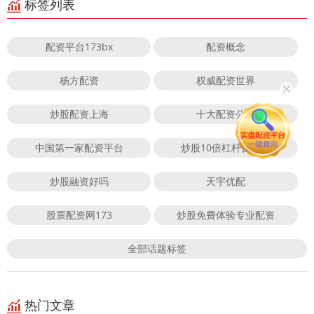
标签列表
配资平台173bx
配资概念
杨方配资
权威配资世界
炒股配资上海
十大配资公司
中国第一家配资平台
炒股10倍杠杆合法吗
炒股融资好吗
天宇优配
股票配资网173
炒股免费体验专业配资
全部话题标签
热门文章