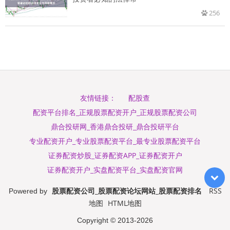
256
配股查
友情链接：
配资平台排名_正规股票配资开户_正规股票配资公司
鼎合投研网_香港鼎合投研_鼎合投研平台
专业配资开户_专业股票配资平台_最专业股票配资平台
证券配资炒股_证券配资APP_证券配资开户
证券配资开户_实盘配资平台_实盘配资官网
股票配资公司_股票配资论坛网站_股票配资排名
RSS
Powered by
地图
HTML地图
Copyright
© 2013-2026