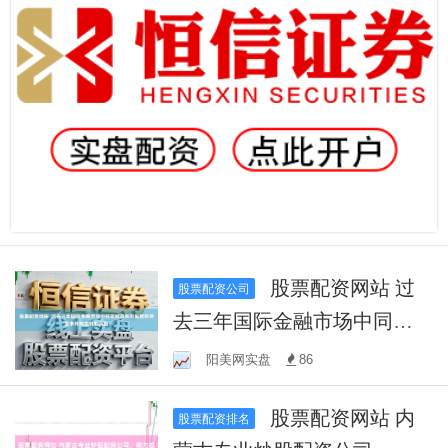
股票配资网站 过
股票配资公司
去三年国际金融市场中同花
顺鑫东财配资的突发事件响
阳美网实盘
86
应机制风险
股票配资网站 内
股票配资排名