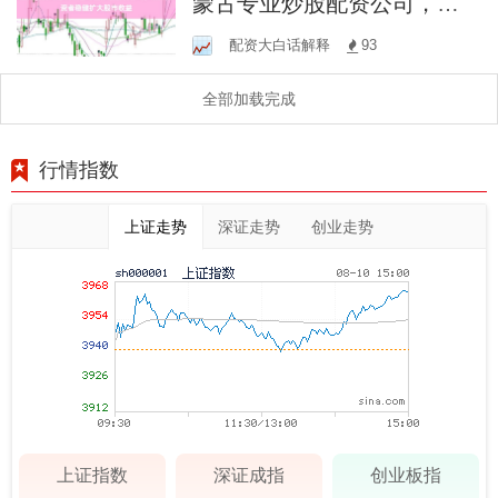
蒙古专业炒股配资公司，助
力投资者稳健扩大股市收益
配资大白话解释
93
全部加载完成
行情指数
上证走势
深证走势
创业走势
上证指数
深证成指
创业板指