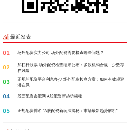
最近发表
01
场外配资实力公司 场外配资需要检查哪些问题？
加杠杆股票 场外配资检查结果公布：多数机构合规，少数存
02
在风险
正规的配资平台利息多少 场外配资检查方案：如何有效规避
03
潜在风
04
股票配资鑫配网 A股配资新趋势揭秘
05
正规配资排名 “A股配资新玩法揭秘：市场最新趋势解析”