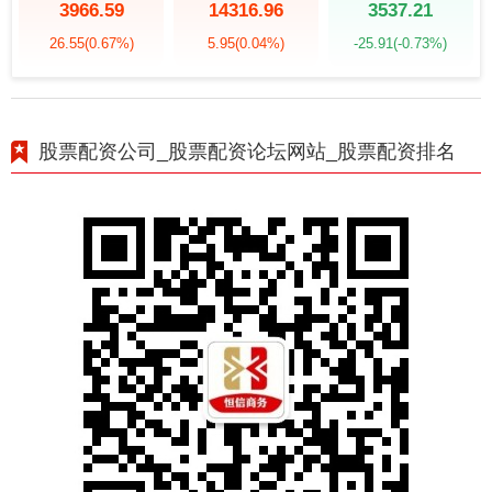
3966.59
14316.96
3537.21
26.55
(0.67%)
5.95
(0.04%)
-25.91
(-0.73%)
股票配资公司_股票配资论坛网站_股票配资排名