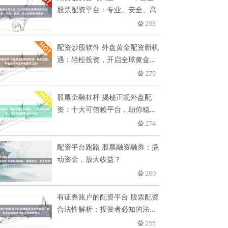
股票配资平台：专业、安全、高
293
配资炒股软件 外盘黄金配资新机
遇：轻松投资，开启全球黄金市
场
279
股票金融杠杆 揭秘正规外盘配
资：十大可信赖平台，助你稳健
投资
274
配资平台跑路 股票融资融券：撬
动资金，放大收益？
260
有证券账户的配资平台 股票配资
合法性解析：投资者必知的法律
常
255